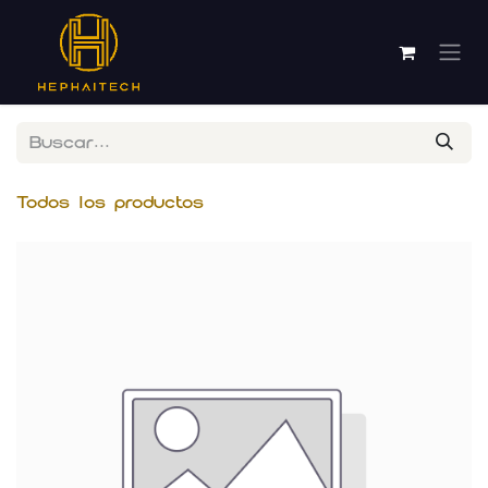
Ir al contenido
Todos los productos