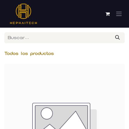
Ir al contenido
Todos los productos